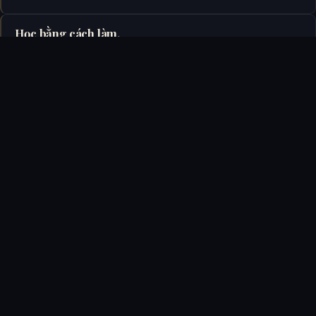
Học bằng cách làm.
Kiến thức chỉ tạo giá trị khi được chuyển hóa thành sản
phẩm hoặc quy trình vận hành.
TÔI XÂY DỰNG GÌ
Không phải những chatbot. Mà là
những hệ thống AI có khả năng:
Suy luận
Lập kế hoạch
✓
✓
Thực thi
Phối hợp
✓
✓
Tự động hóa quy
Học từ tri thức
✓
✓
trình