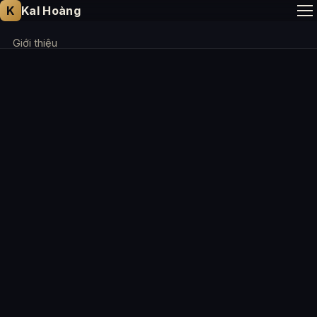
K
Kal Hoàng
Giới thiệu
Chuyên môn
Diễn thuyết
Bài viết
Liên hệ
EN
⬇ vCard